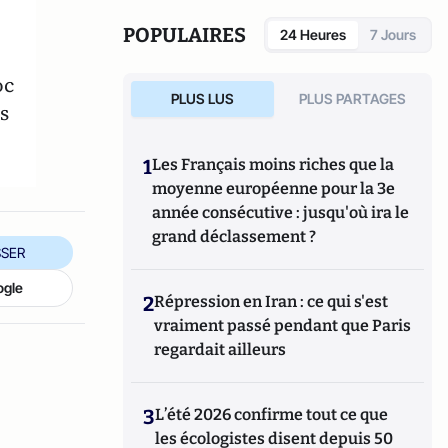
POPULAIRES
24 Heures
7 Jours
oc
PLUS LUS
PLUS PARTAGES
s
1
Les Français moins riches que la
moyenne européenne pour la 3e
année consécutive : jusqu'où ira le
grand déclassement ?
SER
ogle
2
Répression en Iran : ce qui s'est
vraiment passé pendant que Paris
regardait ailleurs
3
L’été 2026 confirme tout ce que
les écologistes disent depuis 50