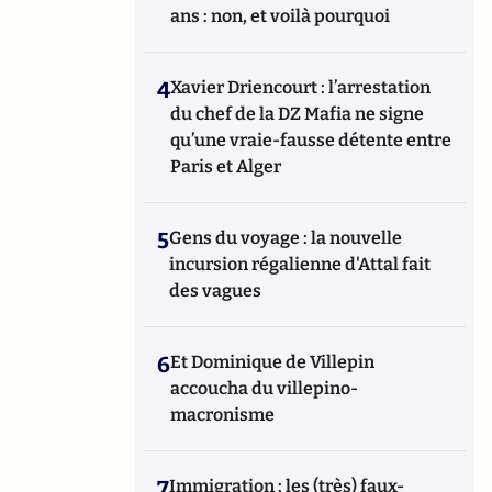
ans : non, et voilà pourquoi
4
Xavier Driencourt : l’arrestation
du chef de la DZ Mafia ne signe
qu’une vraie-fausse détente entre
Paris et Alger
5
Gens du voyage : la nouvelle
incursion régalienne d'Attal fait
des vagues
6
Et Dominique de Villepin
accoucha du villepino-
macronisme
7
Immigration : les (très) faux-