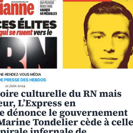
UNE
›
RENDEZ-VOUS
›
MÉDIA
DE PRESSE DES HEBDOS
21 juin 2024
toire culturelle du RN mais
eur, L’Express en
e dénonce le gouvernement
Marine Tondelier cède à cell
spirale infernale de