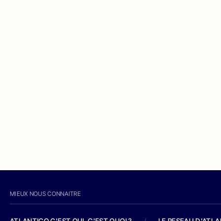
MIEUX NOUS CONNAITRE
ATLANTICO C'EST QUI, C'EST QUOI ?
/
LE RESEAU D'ATL