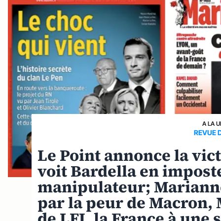
A LA 
REVUE 
Le Point annonce la vic
voit Bardella en impost
manipulateur; Mariann
par la peur de Macron, 
de LFI, la France à une 