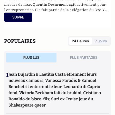
mesure de luxe, Quentin Desurmont agit activement pour
l’entreprenariat. Il a fait partie de la délégation du G20 YES
à Moscou en 2013 et à Mexico en 2012, est membre de
SUIVRE
Croissance + et des Entrepreneurs et Dirigeants Chrétiens.
Quentin contribue aussi à l’émergence du tourisme de luxe
en Europe, il est membre de
Traveller Made
.
POPULAIRES
24 Heures
7 Jours
PLUS LUS
PLUS PARTAGES
1
Jean Dujardin & Laetitia Casta étrennent leurs
nouveaux amours, Vanessa Paradis & Samuel
Benchetrit enterrent le leur; Leonardo di Caprio
fond, Victoria Beckham fait du brukini, Cristiano
Ronaldo du bisco-fils; Suri ex Cruise joue du
Shakespeare queer