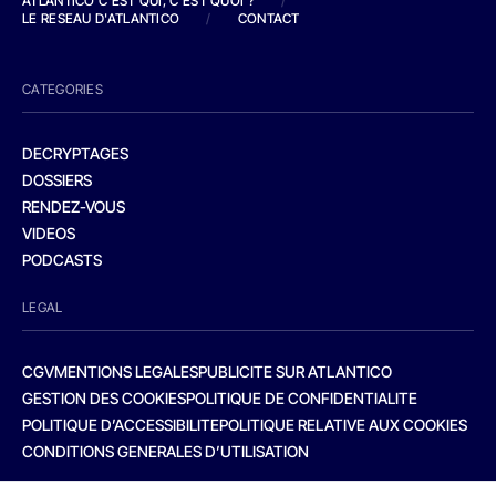
ATLANTICO C'EST QUI, C'EST QUOI ?
/
LE RESEAU D'ATLANTICO
/
CONTACT
CATEGORIES
DECRYPTAGES
DOSSIERS
RENDEZ-VOUS
VIDEOS
PODCASTS
LEGAL
CGV
MENTIONS LEGALES
PUBLICITE SUR ATLANTICO
GESTION DES COOKIES
POLITIQUE DE CONFIDENTIALITE
POLITIQUE D’ACCESSIBILITE
POLITIQUE RELATIVE AUX COOKIES
CONDITIONS GENERALES D’UTILISATION