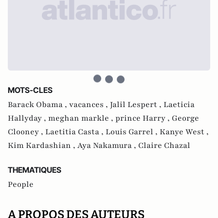
MOTS-CLES
Barack Obama ,
vacances ,
Jalil Lespert ,
Laeticia
Hallyday ,
meghan markle ,
prince Harry ,
George
Clooney ,
Laetitia Casta ,
Louis Garrel ,
Kanye West ,
Kim Kardashian ,
Aya Nakamura ,
Claire Chazal
THEMATIQUES
People
A PROPOS DES AUTEURS