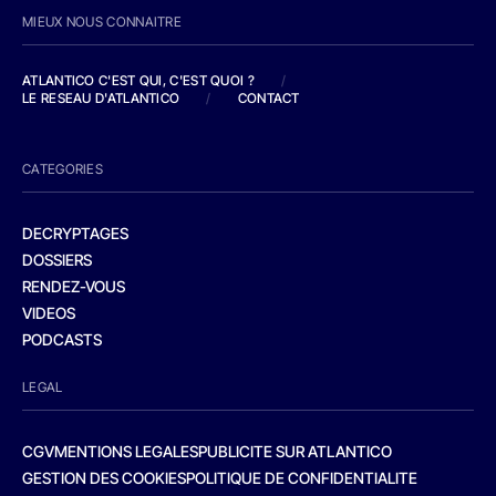
MIEUX NOUS CONNAITRE
ATLANTICO C'EST QUI, C'EST QUOI ?
/
LE RESEAU D'ATLANTICO
/
CONTACT
CATEGORIES
DECRYPTAGES
DOSSIERS
RENDEZ-VOUS
VIDEOS
PODCASTS
LEGAL
CGV
MENTIONS LEGALES
PUBLICITE SUR ATLANTICO
GESTION DES COOKIES
POLITIQUE DE CONFIDENTIALITE