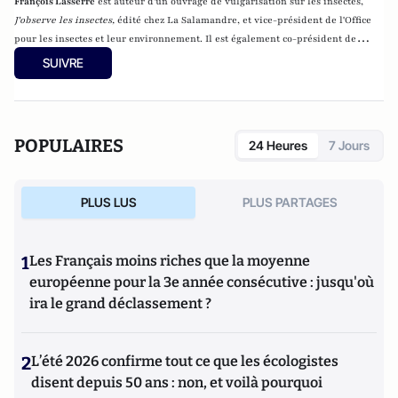
François Lasserre
est auteur d'un ouvrage de vulgarisation sur les insectes,
J'observe les insectes
,
édité chez La Salamandre, et v
ice-président de l'
Office
pour les insectes et leur environnement
. Il est également co-président de
Graine Ile-de-France
, un reseau de structures qui font de l'éducation à
SUIVRE
l'environnement.
POPULAIRES
24 Heures
7 Jours
PLUS LUS
PLUS PARTAGES
1
Les Français moins riches que la moyenne
européenne pour la 3e année consécutive : jusqu'où
ira le grand déclassement ?
2
L’été 2026 confirme tout ce que les écologistes
disent depuis 50 ans : non, et voilà pourquoi