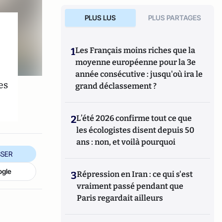
PLUS LUS
PLUS PARTAGES
1
Les Français moins riches que la
moyenne européenne pour la 3e
année consécutive : jusqu'où ira le
es
grand déclassement ?
2
L’été 2026 confirme tout ce que
les écologistes disent depuis 50
ans : non, et voilà pourquoi
SER
ogle
3
Répression en Iran : ce qui s'est
vraiment passé pendant que
Paris regardait ailleurs