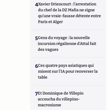
4
Xavier Driencourt : l’arrestation
du chef de la DZ Mafia ne signe
qu’une vraie-fausse détente entre
Paris et Alger
5
Gens du voyage : la nouvelle
incursion régalienne d'Attal fait
des vagues
6
Ces quatre pays asiatiques qui
misent sur l’IA pour renverser la
table
7
Et Dominique de Villepin
accoucha du villepino-
macronisme