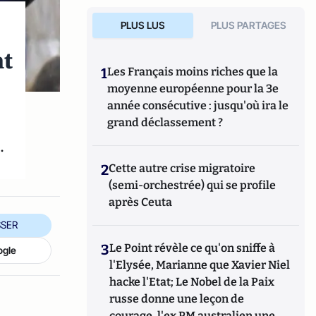
PLUS LUS
PLUS PARTAGES
nt
1
Les Français moins riches que la
moyenne européenne pour la 3e
année consécutive : jusqu'où ira le
grand déclassement ?
.
2
Cette autre crise migratoire
(semi-orchestrée) qui se profile
après Ceuta
SER
3
Le Point révèle ce qu'on sniffe à
ogle
l'Elysée, Marianne que Xavier Niel
hacke l'Etat; Le Nobel de la Paix
russe donne une leçon de
courage, l'ex PM australien une