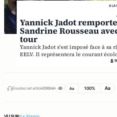
A LA
Yannick Jadot remporte 
Sandrine Rousseau avec
tour
Yannick Jadot s'est imposé face à sa 
EELV. Il représentera le courant écolo
R
Aa
100%
Écoutez cet article
0:00min
Aa
Le Figaro
VU SUR: