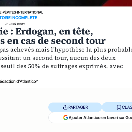
E
›
PÉPITES
›
INTERNATIONAL
TOIRE INCOMPLETE
15 mai 2023
e : Erdogan, en tête,
ts en cas de second tour
pas achevés mais l'hypothèse la plus probabl
cessitant un second tour, aucun des deux
 seuil des 50% de suffrages exprimés, avec
édaction d'Atlantico
PARTAGER
CLAS
Ajouter Atlantico en favori sur Go