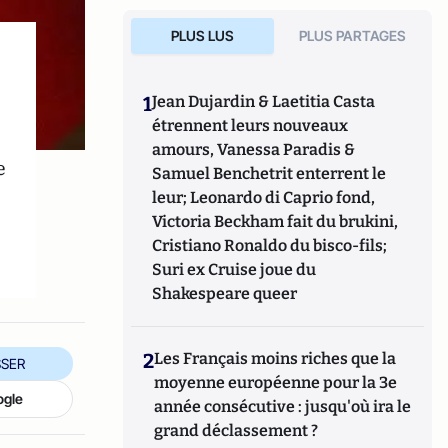
PLUS LUS
PLUS PARTAGES
1
Jean Dujardin & Laetitia Casta
étrennent leurs nouveaux
amours, Vanessa Paradis &
e
Samuel Benchetrit enterrent le
leur; Leonardo di Caprio fond,
Victoria Beckham fait du brukini,
Cristiano Ronaldo du bisco-fils;
Suri ex Cruise joue du
Shakespeare queer
2
Les Français moins riches que la
SER
moyenne européenne pour la 3e
ogle
année consécutive : jusqu'où ira le
grand déclassement ?