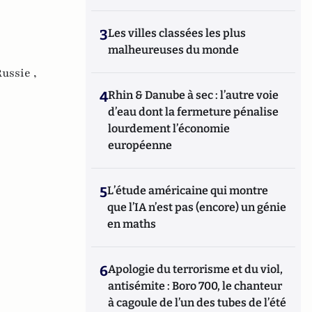
3
Les villes classées les plus
malheureuses du monde
ussie ,
4
Rhin & Danube à sec : l’autre voie
d’eau dont la fermeture pénalise
lourdement l’économie
européenne
5
L’étude américaine qui montre
que l’IA n’est pas (encore) un génie
en maths
6
Apologie du terrorisme et du viol,
antisémite : Boro 700, le chanteur
à cagoule de l’un des tubes de l’été