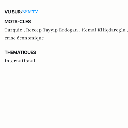
BFMTV
VU SUR:
MOTS-CLES
Turquie ,
Reccep Tayyip Erdogan ,
Kemal Kiliçdaroglu 
crise économique
THEMATIQUES
International