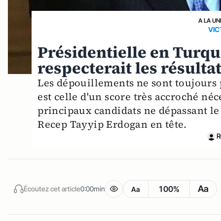
A LA UN
VIC
Présidentielle en Turqui
respecterait les résulta
Les dépouillements ne sont toujours 
est celle d'un score très accroché né
principaux candidats ne dépassant le
Recep Tayyip Erdogan en tête.
R
Aa
100%
Écoutez cet article
0:00min
Aa