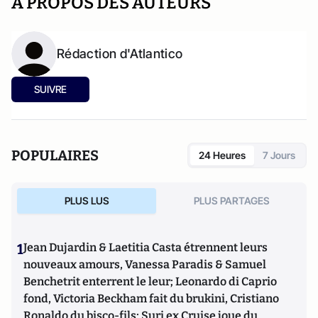
A PROPOS DES AUTEURS
Rédaction d'Atlantico
SUIVRE
POPULAIRES
24 Heures
7 Jours
PLUS LUS
PLUS PARTAGES
1
Jean Dujardin & Laetitia Casta étrennent leurs
nouveaux amours, Vanessa Paradis & Samuel
Benchetrit enterrent le leur; Leonardo di Caprio
fond, Victoria Beckham fait du brukini, Cristiano
Ronaldo du bisco-fils; Suri ex Cruise joue du