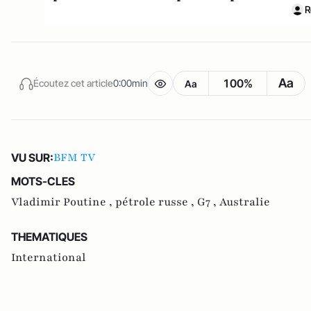
R
Aa
100%
Écoutez cet article
0:00min
Aa
BFM TV
VU SUR:
MOTS-CLES
Vladimir Poutine ,
pétrole russe ,
G7 ,
Australie
THEMATIQUES
International