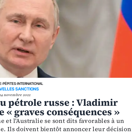
E
›
PÉPITES
›
INTERNATIONAL
VELLES SANCTIONS
24 novembre 2022
 pétrole russe : Vladimir
de « graves conséquences »
 et l'Australie se sont dits favorables à un
. Ils doivent bientôt annoncer leur décision