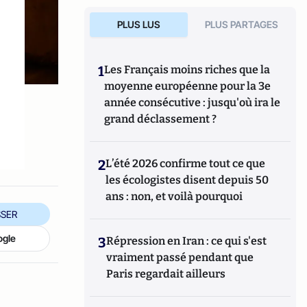
PLUS LUS
PLUS PARTAGES
e
1
Les Français moins riches que la
moyenne européenne pour la 3e
année consécutive : jusqu'où ira le
grand déclassement ?
2
L’été 2026 confirme tout ce que
les écologistes disent depuis 50
ans : non, et voilà pourquoi
SER
ogle
3
Répression en Iran : ce qui s'est
vraiment passé pendant que
Paris regardait ailleurs