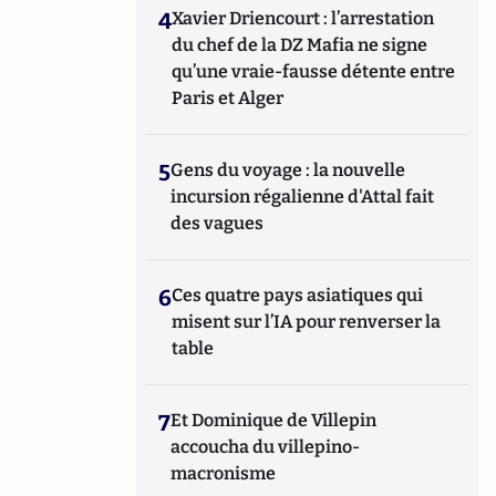
4
Xavier Driencourt : l’arrestation
du chef de la DZ Mafia ne signe
qu’une vraie-fausse détente entre
Paris et Alger
5
Gens du voyage : la nouvelle
incursion régalienne d'Attal fait
des vagues
6
Ces quatre pays asiatiques qui
misent sur l’IA pour renverser la
table
7
Et Dominique de Villepin
accoucha du villepino-
macronisme