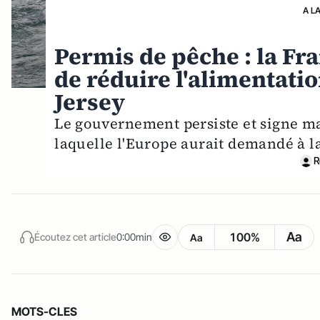
A L
Permis de pêche : la Fra
de réduire l'alimentation
Jersey
Le gouvernement persiste et signe mal
laquelle l'Europe aurait demandé à la
R
Aa
100%
Écoutez cet article
0:00min
Aa
MOTS-CLES