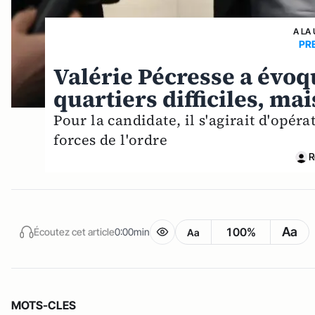
A LA
PR
Valérie Pécresse a évoqu
quartiers difficiles, ma
Pour la candidate, il s'agirait d'opér
forces de l'ordre
R
Aa
100%
Écoutez cet article
0:00min
Aa
MOTS-CLES