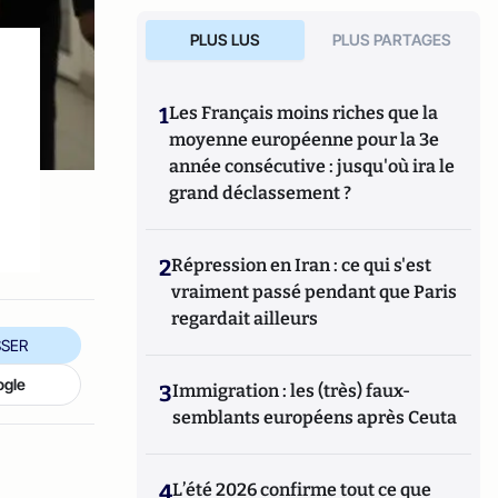
PLUS LUS
PLUS PARTAGES
1
Les Français moins riches que la
moyenne européenne pour la 3e
année consécutive : jusqu'où ira le
grand déclassement ?
2
Répression en Iran : ce qui s'est
vraiment passé pendant que Paris
regardait ailleurs
SER
ogle
3
Immigration : les (très) faux-
semblants européens après Ceuta
4
L’été 2026 confirme tout ce que