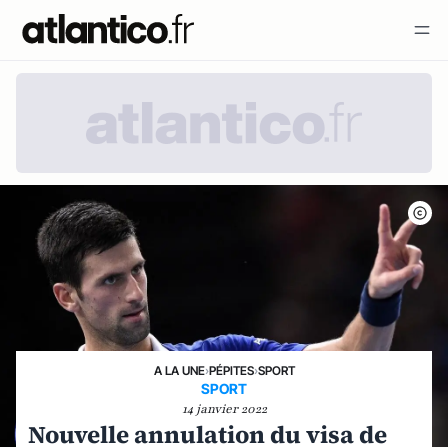
A LA UNE
›
PÉPITES
›
SPORT
SPORT
14 janvier 2022
Nouvelle annulation du visa de