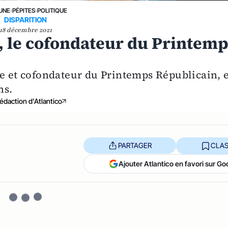
 UNE
›
PÉPITES
›
POLITIQUE
DISPARITION
18 décembre 2021
, le cofondateur du Printem
te et cofondateur du Printemps Républicain, e
ns.
édaction d'Atlantico
PARTAGER
CLAS
Ajouter Atlantico en favori sur Go