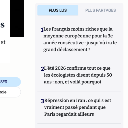
PLUS LUS
PLUS PARTAGES
ps
1
Les Français moins riches que la
moyenne européenne pour la 3e
st
année consécutive : jusqu'où ira le
grand déclassement ?
2
L’été 2026 confirme tout ce que
les écologistes disent depuis 50
ans : non, et voilà pourquoi
SER
ogle
3
Répression en Iran : ce qui s'est
vraiment passé pendant que
Paris regardait ailleurs