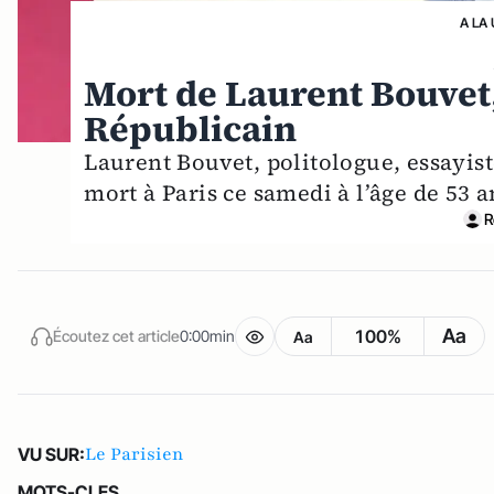
A LA
Mort de Laurent Bouvet
Républicain
Laurent Bouvet, politologue, essayis
mort à Paris ce samedi à l’âge de 53 a
R
Aa
100%
Écoutez cet article
0:00min
Aa
Le Parisien
VU SUR:
MOTS-CLES