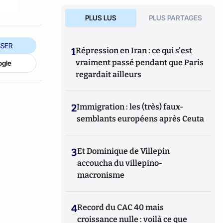
PLUS LUS
PLUS PARTAGES
SER
1
Répression en Iran : ce qui s'est
vraiment passé pendant que Paris
ogle
regardait ailleurs
2
Immigration : les (très) faux-
semblants européens après Ceuta
3
Et Dominique de Villepin
accoucha du villepino-
macronisme
4
Record du CAC 40 mais
croissance nulle : voilà ce que