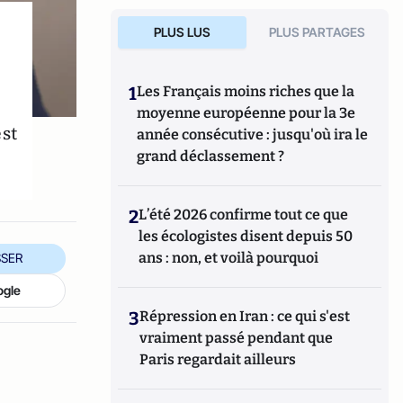
PLUS LUS
PLUS PARTAGES
1
Les Français moins riches que la
moyenne européenne pour la 3e
st
année consécutive : jusqu'où ira le
grand déclassement ?
2
L’été 2026 confirme tout ce que
les écologistes disent depuis 50
ans : non, et voilà pourquoi
SER
ogle
3
Répression en Iran : ce qui s'est
vraiment passé pendant que
Paris regardait ailleurs