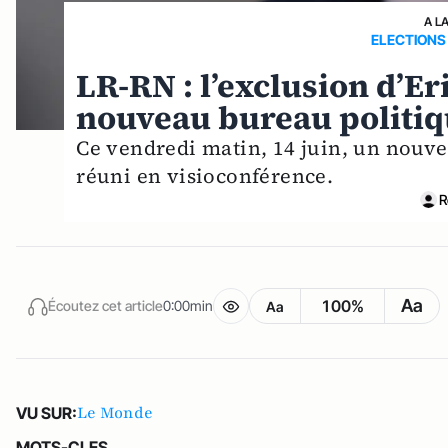
A L
ELECTIONS
LR-RN : l’exclusion d’Er
nouveau bureau politiq
Ce vendredi matin, 14 juin, un nouve
réuni en visioconférence.
R
Aa
100%
Écoutez cet article
0:00min
Aa
Le Monde
VU SUR:
MOTS-CLES