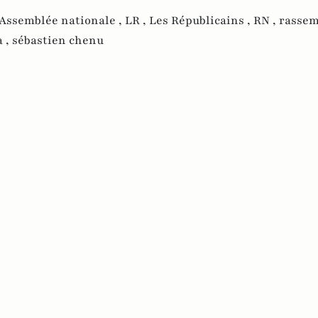
l'Assemblée nationale ,
LR ,
Les Républicains ,
RN ,
rasse
a ,
sébastien chenu