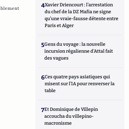
4
Xavier Driencourt : l’arrestation
mblement
du chef de la DZ Mafia ne signe
qu’une vraie-fausse détente entre
Paris et Alger
5
Gens du voyage : la nouvelle
incursion régalienne d'Attal fait
des vagues
6
Ces quatre pays asiatiques qui
misent sur l’IA pour renverser la
table
7
Et Dominique de Villepin
accoucha du villepino-
macronisme