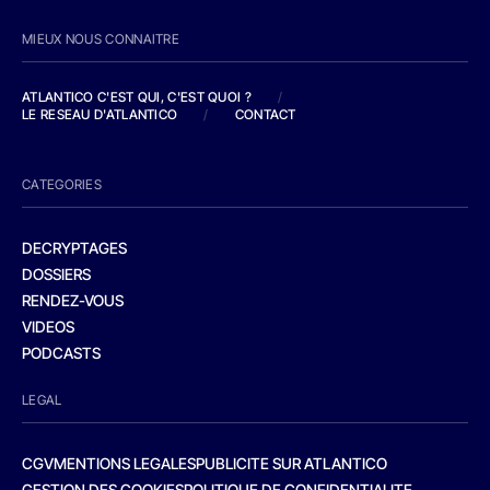
MIEUX NOUS CONNAITRE
ATLANTICO C'EST QUI, C'EST QUOI ?
/
LE RESEAU D'ATLANTICO
/
CONTACT
CATEGORIES
DECRYPTAGES
DOSSIERS
RENDEZ-VOUS
VIDEOS
PODCASTS
LEGAL
CGV
MENTIONS LEGALES
PUBLICITE SUR ATLANTICO
GESTION DES COOKIES
POLITIQUE DE CONFIDENTIALITE