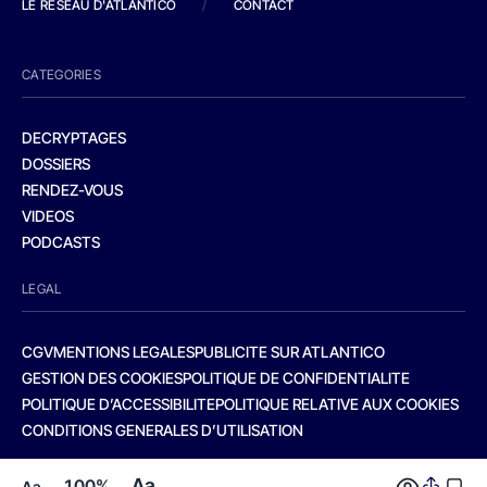
LE RESEAU D'ATLANTICO
/
CONTACT
CATEGORIES
DECRYPTAGES
DOSSIERS
RENDEZ-VOUS
VIDEOS
PODCASTS
LEGAL
CGV
MENTIONS LEGALES
PUBLICITE SUR ATLANTICO
GESTION DES COOKIES
POLITIQUE DE CONFIDENTIALITE
POLITIQUE D’ACCESSIBILITE
POLITIQUE RELATIVE AUX COOKIES
CONDITIONS GENERALES D’UTILISATION
Aa
100%
Aa