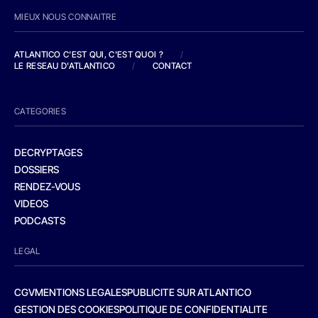
MIEUX NOUS CONNAITRE
ATLANTICO C'EST QUI, C'EST QUOI ?
/
LE RESEAU D'ATLANTICO
/
CONTACT
CATEGORIES
DECRYPTAGES
DOSSIERS
RENDEZ-VOUS
VIDEOS
PODCASTS
LEGAL
CGV
MENTIONS LEGALES
PUBLICITE SUR ATLANTICO
GESTION DES COOKIES
POLITIQUE DE CONFIDENTIALITE