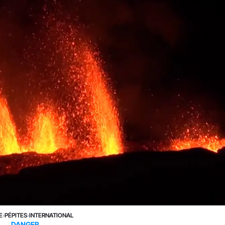
E
›
PÉPITES
›
INTERNATIONAL
DANGER