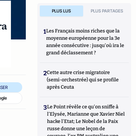
PLUS LUS
PLUS PARTAGES
ra
1
Les Français moins riches que la
moyenne européenne pour la 3e
année consécutive : jusqu'où ira le
grand déclassement ?
2
Cette autre crise migratoire
(semi-orchestrée) qui se profile
après Ceuta
SER
ogle
3
Le Point révèle ce qu'on sniffe à
l'Elysée, Marianne que Xavier Niel
hacke l'Etat; Le Nobel de la Paix
russe donne une leçon de
courage, l'ex PM australien une