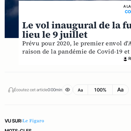
A LA
CO
Le vol inaugural de la 
lieu le 9 juillet
Prévu pour 2020, le premier envol d'A
raison de la pandémie de Covid-19 et 
R
Aa
100%
Écoutez cet article
0:00min
Aa
Le Figaro
VU SUR:
MOTS-CLES