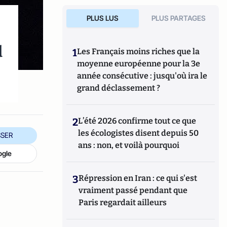
PLUS LUS
PLUS PARTAGES
q
1
Les Français moins riches que la
moyenne européenne pour la 3e
année consécutive : jusqu'où ira le
grand déclassement ?
2
L’été 2026 confirme tout ce que
les écologistes disent depuis 50
SER
ans : non, et voilà pourquoi
ogle
3
Répression en Iran : ce qui s'est
vraiment passé pendant que
Paris regardait ailleurs