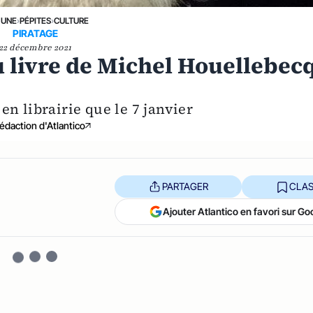
 UNE
›
PÉPITES
›
CULTURE
PIRATAGE
22 décembre 2021
u livre de Michel Houellebec
en librairie que le 7 janvier
édaction d'Atlantico
PARTAGER
CLAS
Ajouter Atlantico en favori sur Go