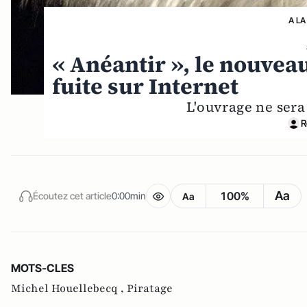
A LA
« Anéantir », le nouvea
fuite sur Internet
L'ouvrage ne sera 
R
Aa
100%
Écoutez cet article
0:00min
Aa
MOTS-CLES
Michel Houellebecq ,
Piratage