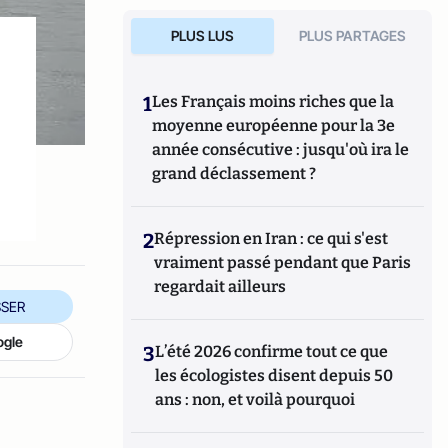
PLUS LUS
PLUS PARTAGES
1
Les Français moins riches que la
moyenne européenne pour la 3e
année consécutive : jusqu'où ira le
grand déclassement ?
2
Répression en Iran : ce qui s'est
vraiment passé pendant que Paris
regardait ailleurs
SER
ogle
3
L’été 2026 confirme tout ce que
les écologistes disent depuis 50
ans : non, et voilà pourquoi