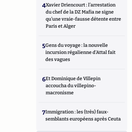
4
Xavier Driencourt : l’arrestation
du chef de la DZ Mafia ne signe
qu’une vraie-fausse détente entre
Paris et Alger
5
Gens du voyage : la nouvelle
incursion régalienne d'Attal fait
des vagues
6
Et Dominique de Villepin
accoucha du villepino-
macronisme
7
Immigration : les (très) faux-
semblants européens après Ceuta