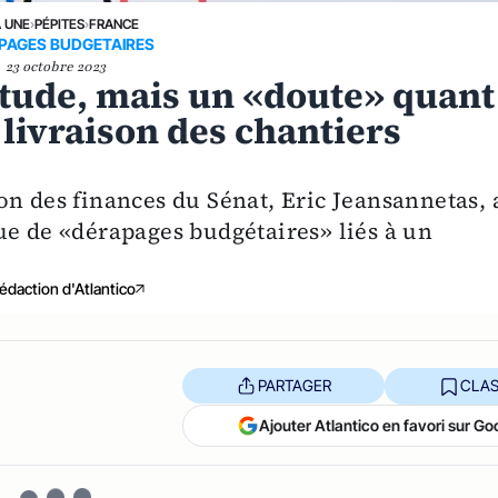
A UNE
›
PÉPITES
›
FRANCE
PAGES BUDGETAIRES
23 octobre 2023
étude, mais un «doute» quant
 livraison des chantiers
on des finances du Sénat, Eric Jeansannetas, 
ue de «dérapages budgétaires» liés à un
édaction d'Atlantico
PARTAGER
CLAS
Ajouter Atlantico en favori sur Go