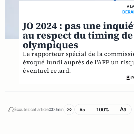
A L
DERA
JO 2024 : pas une inqui
au respect du timing de
olympiques
Le rapporteur spécial de la commissi
évoqué lundi auprès de l'AFP un risq
éventuel retard.
R
Aa
100%
Écoutez cet article
0:00min
Aa