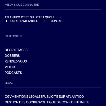
MIEUX NOUS CONNAITRE
ATLANTICO C'EST QUI, C'EST QUOI ?
/
LE RESEAU D'ATLANTICO
/
CONTACT
CATEGORIES
DECRYPTAGES
DOSSIERS
RENDEZ-VOUS
VIDEOS
PODCASTS
LEGAL
CGV
MENTIONS LEGALES
PUBLICITE SUR ATLANTICO
GESTION DES COOKIES
POLITIQUE DE CONFIDENTIALITE