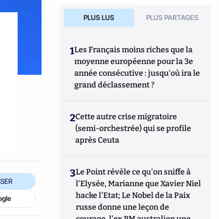
PLUS LUS
PLUS PARTAGES
1
Les Français moins riches que la
moyenne européenne pour la 3e
année consécutive : jusqu'où ira le
grand déclassement ?
2
Cette autre crise migratoire
(semi-orchestrée) qui se profile
après Ceuta
3
Le Point révèle ce qu'on sniffe à
SER
l'Elysée, Marianne que Xavier Niel
hacke l'Etat; Le Nobel de la Paix
ogle
russe donne une leçon de
courage, l'ex PM australien une