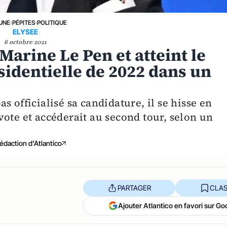
 UNE
›
PÉPITES
›
POLITIQUE
ELYSEE
6 octobre 2021
arine Le Pen et atteint le
sidentielle de 2022 dans un
 officialisé sa candidature, il se hisse en
ote et accéderait au second tour, selon un
édaction d'Atlantico
PARTAGER
CLAS
Ajouter Atlantico en favori sur Go