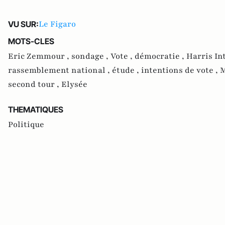
Le Figaro
VU SUR:
MOTS-CLES
Eric Zemmour ,
sondage ,
Vote ,
démocratie ,
Harris In
rassemblement national ,
étude ,
intentions de vote ,
M
second tour ,
Elysée
THEMATIQUES
Politique