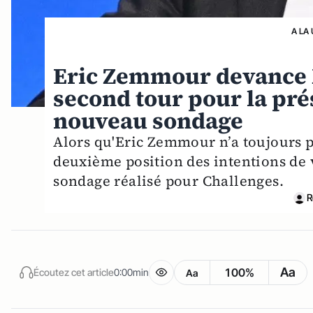
A LA
Eric Zemmour devance M
second tour pour la pré
nouveau sondage
Alors qu'Eric Zemmour n’a toujours pas
deuxième position des intentions de v
sondage réalisé pour Challenges.
R
Aa
100%
Écoutez cet article
0:00min
Aa