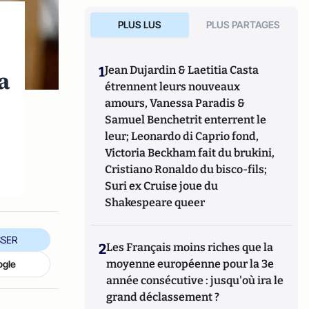
PLUS LUS
PLUS PARTAGES
1
Jean Dujardin & Laetitia Casta
a
étrennent leurs nouveaux
amours, Vanessa Paradis &
Samuel Benchetrit enterrent le
leur; Leonardo di Caprio fond,
Victoria Beckham fait du brukini,
Cristiano Ronaldo du bisco-fils;
Suri ex Cruise joue du
Shakespeare queer
SER
2
Les Français moins riches que la
moyenne européenne pour la 3e
ogle
année consécutive : jusqu'où ira le
grand déclassement ?