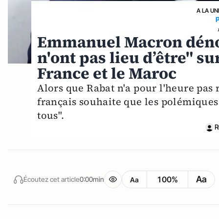
A LA UN
Emmanuel Macron déno
n'ont pas lieu d’être" su
France et le Maroc
Alors que Rabat n'a pour l'heure pas 
français souhaite que les polémiques 
tous".
R
Aa
100%
Écoutez cet article
0:00min
Aa