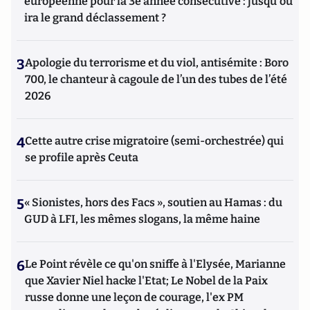
européenne pour la 3e année consécutive : jusqu'où
ira le grand déclassement ?
3
Apologie du terrorisme et du viol, antisémite : Boro
700, le chanteur à cagoule de l’un des tubes de l’été
2026
4
Cette autre crise migratoire (semi-orchestrée) qui
se profile après Ceuta
5
« Sionistes, hors des Facs », soutien au Hamas : du
GUD à LFI, les mêmes slogans, la même haine
6
Le Point révèle ce qu'on sniffe à l'Elysée, Marianne
que Xavier Niel hacke l'Etat; Le Nobel de la Paix
russe donne une leçon de courage, l'ex PM