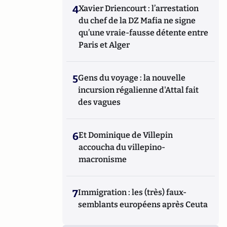
4
Xavier Driencourt : l’arrestation
du chef de la DZ Mafia ne signe
qu’une vraie-fausse détente entre
Paris et Alger
5
Gens du voyage : la nouvelle
incursion régalienne d'Attal fait
des vagues
6
Et Dominique de Villepin
accoucha du villepino-
macronisme
7
Immigration : les (très) faux-
semblants européens après Ceuta