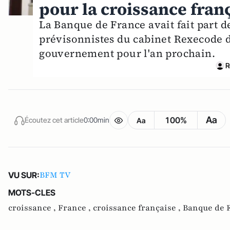
pour la croissance fran
La Banque de France avait fait part d
prévisonnistes du cabinet Rexecode d
gouvernement pour l'an prochain.
R
Aa
100%
Écoutez cet article
0:00min
Aa
BFM TV
VU SUR:
MOTS-CLES
croissance ,
France ,
croissance française ,
Banque de 