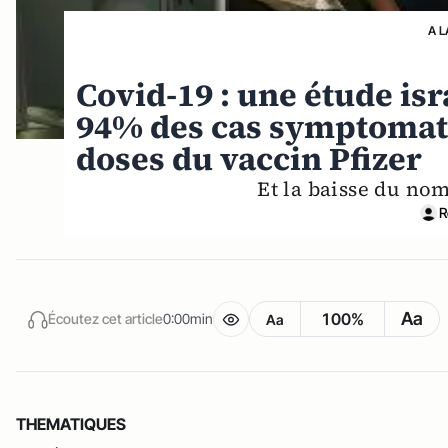
A L
Covid-19 : une étude is
94% des cas symptomatiq
doses du vaccin Pfizer
Et la baisse du no
R
Aa
100%
Écoutez cet article
0:00min
Aa
THEMATIQUES