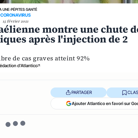
A UNE
›
PÉPITES
›
SANTÉ
CORONAVIRUS
15 février 2021
raélienne montre une chute d
ues après l'injection de 2
mbre de cas graves atteint 92%
édaction d'Atlantico
PARTAGER
CLAS
Ajouter Atlantico en favori sur Go