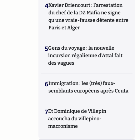
4
Xavier Driencourt : l’arrestation
du chef de la DZ Mafia ne signe
qu’une vraie-fausse détente entre
Paris et Alger
5
Gens du voyage : la nouvelle
incursion régalienne d'Attal fait
des vagues
6
Immigration : les (très) faux-
semblants européens après Ceuta
7
Et Dominique de Villepin
accoucha du villepino-
macronisme