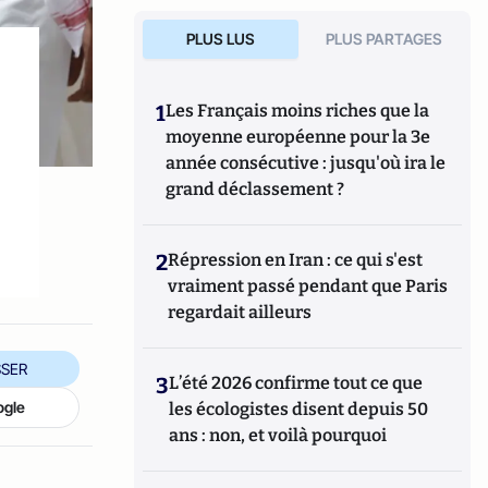
PLUS LUS
PLUS PARTAGES
1
Les Français moins riches que la
moyenne européenne pour la 3e
année consécutive : jusqu'où ira le
grand déclassement ?
2
Répression en Iran : ce qui s'est
vraiment passé pendant que Paris
regardait ailleurs
SER
3
L’été 2026 confirme tout ce que
ogle
les écologistes disent depuis 50
ans : non, et voilà pourquoi