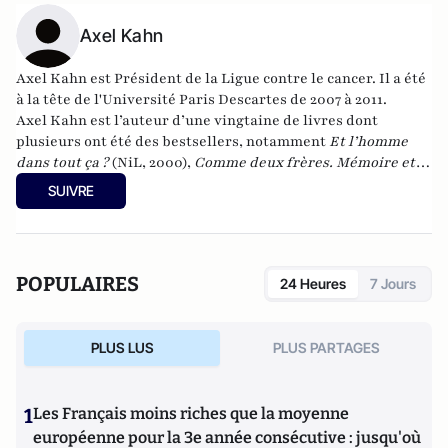
Axel Kahn
Axel Kahn est Président de la Ligue contre le cancer. Il a été
à la tête de l'Université Paris Descartes de 2007 à 2011.
Axel Kahn est l’auteur d’une vingtaine de livres dont
plusieurs ont été des bestsellers, notamment
Et l’homme
dans tout ça ?
(NiL, 2000),
Comme deux frères. Mémoire et
visions croisées
, avec Jean-François Kahn (Stock, 2006),
SUIVRE
L’Homme, ce roseau pensant
(NiL, 2007
),
"Être humain,
pleinement"
, (Editions Stock, 2016).
POPULAIRES
24 Heures
7 Jours
PLUS LUS
PLUS PARTAGES
1
Les Français moins riches que la moyenne
européenne pour la 3e année consécutive : jusqu'où