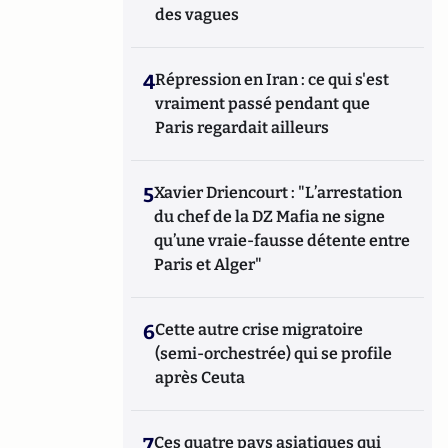
des vagues
4
Répression en Iran : ce qui s'est
vraiment passé pendant que
Paris regardait ailleurs
5
Xavier Driencourt : "L’arrestation
du chef de la DZ Mafia ne signe
qu’une vraie-fausse détente entre
Paris et Alger"
6
Cette autre crise migratoire
(semi-orchestrée) qui se profile
après Ceuta
7
Ces quatre pays asiatiques qui