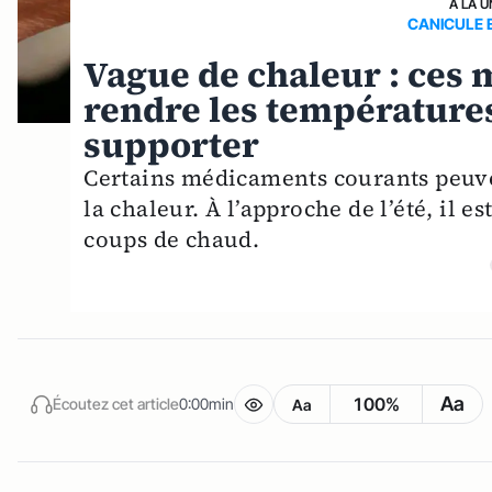
A LA U
CANICULE 
Vague de chaleur : ces
rendre les températures 
supporter
Certains médicaments courants peuve
la chaleur. À l’approche de l’été, il es
coups de chaud.
Aa
100%
Écoutez cet article
0:00min
Aa