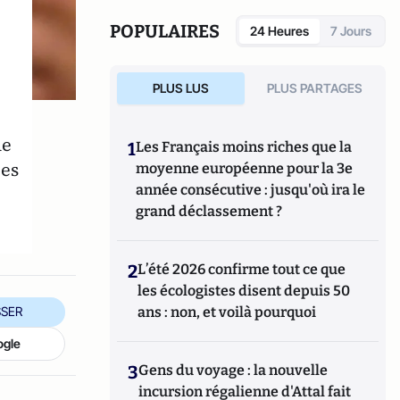
POPULAIRES
24 Heures
7 Jours
PLUS LUS
PLUS PARTAGES
de
1
Les Français moins riches que la
les
moyenne européenne pour la 3e
année consécutive : jusqu'où ira le
grand déclassement ?
2
L’été 2026 confirme tout ce que
les écologistes disent depuis 50
ans : non, et voilà pourquoi
SER
ogle
3
Gens du voyage : la nouvelle
incursion régalienne d'Attal fait