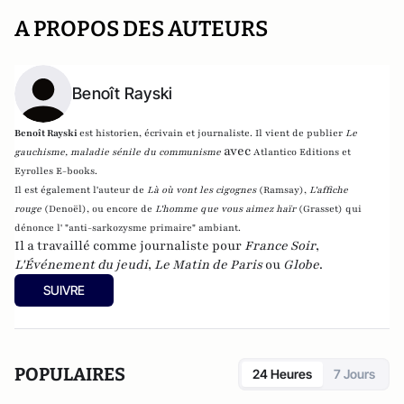
A PROPOS DES AUTEURS
Benoît Rayski
Benoît Rayski
est historien, écrivain et journaliste. Il vient de publier
Le
avec
gauchisme, maladie sénile du communisme
Atlantico Editions et
Eyrolles E-books.
Il est également l'auteur de
Là où vont les cigognes
(Ramsay),
L'affiche
rouge
(Denoël), ou encore de
L'homme que vous aimez haïr
(Grasset)
qui
dénonce l' "anti-sarkozysme primaire" ambiant.
Il a travaillé comme journaliste pour
France Soir
,
L'Événement du jeudi
,
Le Matin de Paris
ou
Globe
.
SUIVRE
POPULAIRES
24 Heures
7 Jours