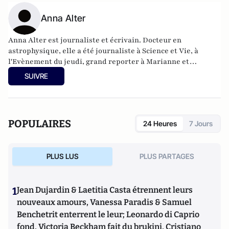
Anna Alter
Anna Alter est journaliste et écrivain. Docteur en
astrophysique, elle a été journaliste à Science et Vie, à
l'Evènement du jeudi, grand reporter à Marianne et
rédactrice en chef adjointe de La Recherche.
SUIVRE
POPULAIRES
24 Heures
7 Jours
PLUS LUS
PLUS PARTAGES
1
Jean Dujardin & Laetitia Casta étrennent leurs
nouveaux amours, Vanessa Paradis & Samuel
Benchetrit enterrent le leur; Leonardo di Caprio
fond, Victoria Beckham fait du brukini, Cristiano