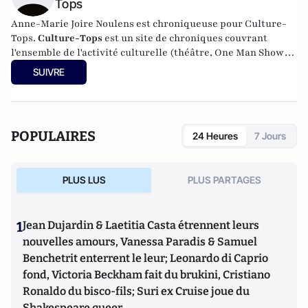
Tops
Anne-Marie Joire Noulens est chroniqueuse pour Culture-
Tops.
Culture-Tops
est un site de chroniques couvrant
l'ensemble de l'activité culturelle (théâtre, One Man Shows,
opéras, ballets, spectacles divers, cinéma, expos, livres,
SUIVRE
etc.). Culture-Tops a été créé en novembre 2013 par Jacques
Paugam , journaliste et écrivain, et son fils, Gabriel
Lecarpentier-Paugam.
POPULAIRES
24 Heures
7 Jours
PLUS LUS
PLUS PARTAGES
1
Jean Dujardin & Laetitia Casta étrennent leurs
nouvelles amours, Vanessa Paradis & Samuel
Benchetrit enterrent le leur; Leonardo di Caprio
fond, Victoria Beckham fait du brukini, Cristiano
Ronaldo du bisco-fils; Suri ex Cruise joue du
Shakespeare queer