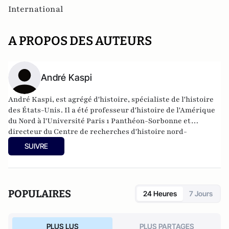
International
A PROPOS DES AUTEURS
André Kaspi
André Kaspi, est agrégé d'histoire, spécialiste de l'histoire
des
États-Unis
. Il a été professeur d'histoire de l'Amérique
du Nord à l'
Université Paris 1 Panthéon-Sorbonne
et
directeur du Centre de recherches d'histoire nord-
américaine (CRHNA). Il a présidé notamment le comité pour
SUIVRE
l'histoire du CNRS.
POPULAIRES
24 Heures
7 Jours
PLUS LUS
PLUS PARTAGES