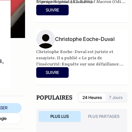
le progrès social (A.L.E.P.S.).
l’Ancien Régime à Emmanuel Macron
(Odile
Jacob, 2020).
SUIVRE
Christophe Eoche-Duval
Christophe Eoche-Duval est juriste et
essayiste. Il a publié « Le prix de
4,
l'insécurité: Enquête sur une défaillance
d'Etat » aux éditions Eyrolles et « L’inflation
SUIVRE
normative » aux éditions Plon.
POPULAIRES
24 Heures
7 Jours
SER
PLUS LUS
PLUS PARTAGES
ogle