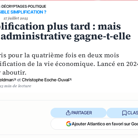
E
›
DÉCRYPTAGES
›
POLITIQUE
IBLE SIMPLIFICATION ?
27 juillet 2025
lification plus tard : mais
administrative gagne-t-elle
ris pour la quatrième fois en deux mois
lification de la vie économique. Lancé en 202
 aboutir.
Feldman
et
Christophe Eoche-Duval
13 min de lecture
PARTAGER
CLAS
Ajouter Atlantico en favori sur Go