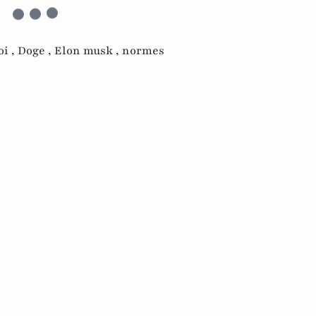
oi ,
Doge ,
Elon musk ,
normes