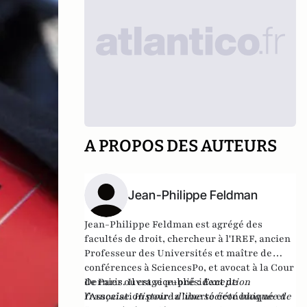
A PROPOS DES AUTEURS
Jean-Philippe Feldman
Jean-Philippe Feldman est agrégé des
facultés de droit, chercheur à l'IREF, ancien
Professeur des Universités et maître de
conférences à SciencesPo, et avocat à la Cour
de Paris. Il est vice-président de
Dernier ouvrage publié :
Exception
l’Association pour la liberté économique et
française. Histoire d’une société bloquée de