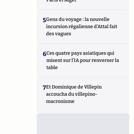
5
Gens du voyage : la nouvelle
incursion régalienne d'Attal fait
des vagues
6
Ces quatre pays asiatiques qui
misent sur l’IA pour renverser la
table
7
Et Dominique de Villepin
accoucha du villepino-
macronisme