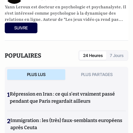
Yann Leroux est docteur en psychologie et psychanalyste. Il
s'est intéressé comme psychologue à la dynamique des
relations en ligne. Auteur de "Les jeux vidéo ça rend pas
idiot" et "Mon psy sur internet" éditions fyp tient le blog
SUIVRE
psyetgeek
.
POPULAIRES
24 Heures
7 Jours
PLUS LUS
PLUS PARTAGES
1
Répression en Iran : ce qui s'est vraiment passé
pendant que Paris regardait ailleurs
2
Immigration : les (très) faux-semblants européens
après Ceuta