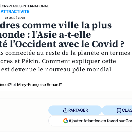
ÉCRYPTAGES
›
INTERNATIONAL
ATTRACTIVITE
21 août 2021
res comme ville la plus
nde : l’Asie a-t-elle
é l’Occident avec le Covid ?
lus connectée au reste de la planète en termes
ndres et Pékin. Comment expliquer cette
ne est devenue le nouveau pôle mondial
incot
et
Mary-Françoise Renard
PARTAGER
CLAS
Ajouter Atlantico en favori sur Go