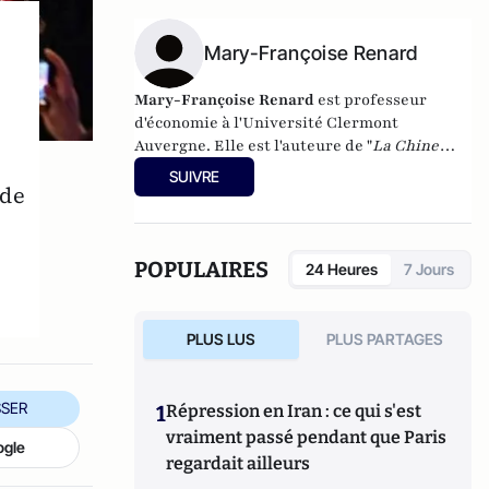
Mary-Françoise Renard
Mary-Françoise Renard
est professeur
d'économie à l'Université Clermont
Auvergne. Elle est l'auteure de "
La Chine
dans l'économie mondiale
" aux presses
SUIVRE
 de
universitaires Blaise Pascal.
POPULAIRES
24 Heures
7 Jours
PLUS LUS
PLUS PARTAGES
SER
1
Répression en Iran : ce qui s'est
vraiment passé pendant que Paris
ogle
regardait ailleurs