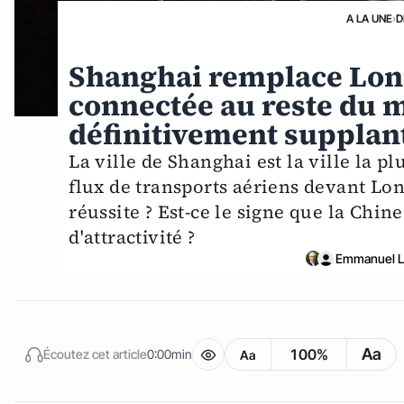
A LA UNE
›
D
Shanghai remplace Lond
connectée au reste du mo
définitivement supplant
La ville de Shanghai est la ville la p
flux de transports aériens devant Lo
réussite ? Est-ce le signe que la Chi
d'attractivité ?
Emmanuel L
Aa
100%
Écoutez cet article
0:00min
Aa