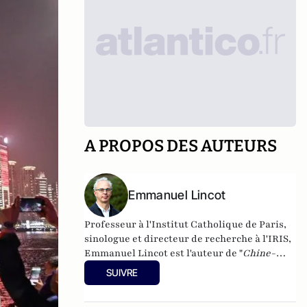
A PROPOS DES AUTEURS
Emmanuel Lincot
Professeur à l'Institut Catholique de Paris,
sinologue et directeur de recherche à l'IRIS,
Emmanuel Lincot est l'auteur de "
Chine-
Inde. La guerre des mondes
" aux éditions Le
SUIVRE
Cerf (à paraître le 27 février).