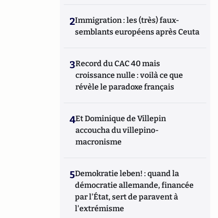
2
Immigration : les (très) faux-
semblants européens après Ceuta
3
Record du CAC 40 mais
croissance nulle : voilà ce que
révèle le paradoxe français
4
Et Dominique de Villepin
accoucha du villepino-
macronisme
5
Demokratie leben! : quand la
démocratie allemande, financée
par l'État, sert de paravent à
l'extrémisme