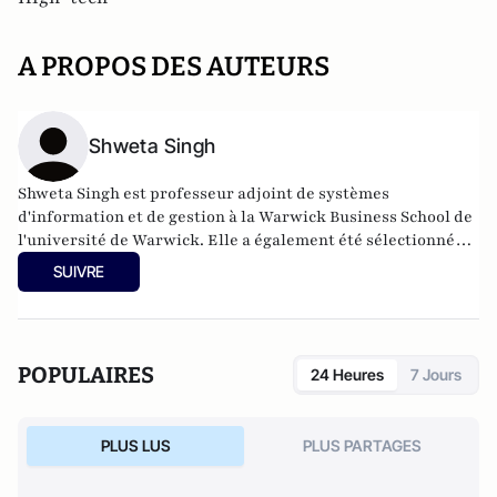
A PROPOS DES AUTEURS
Shweta Singh
Shweta Singh est professeur adjoint de systèmes
d'information et de gestion à la Warwick Business School de
l'université de Warwick. Elle a également été sélectionnée
et nommée membre du Warwick Institute for Global
SUIVRE
Sustainability Development (IGSD), où elle s'efforce
d'atteindre les objectifs de durabilité des Nations unies en
matière de réduction des inégalités, de promotion de
l'égalité des sexes et de promotion de sociétés inclusives par
POPULAIRES
24 Heures
7 Jours
le biais de l'intelligence artificielle responsable.
PLUS LUS
PLUS PARTAGES