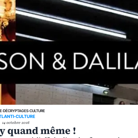
E
›
DÉCRYPTAGES
›
CULTURE
TLANTI-CULTURE
14 octobre 2016
z-y quand même !