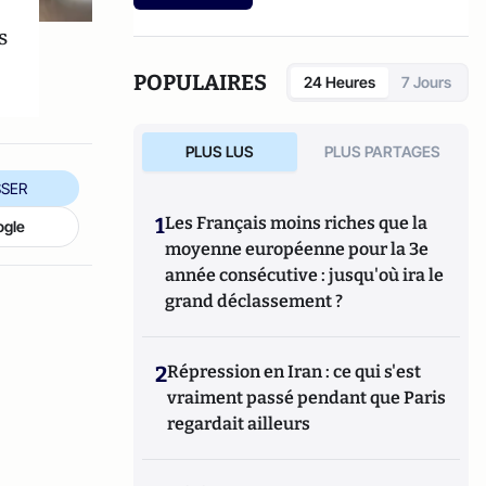
s
POPULAIRES
24 Heures
7 Jours
PLUS LUS
PLUS PARTAGES
SER
1
Les Français moins riches que la
ogle
moyenne européenne pour la 3e
année consécutive : jusqu'où ira le
grand déclassement ?
2
Répression en Iran : ce qui s'est
vraiment passé pendant que Paris
regardait ailleurs