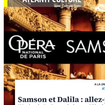
A LA UN
A
Samson et Dalila : alle