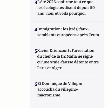
3
L’été 2026 confirme tout ce que
les écologistes disent depuis 50
ans : non, et voilà pourquoi
4
Immigration : les (très) faux-
semblants européens après Ceuta
5
Xavier Driencourt : l’arrestation
du chef de la DZ Mafia ne signe
qu’une vraie-fausse détente entre
Paris et Alger
6
Et Dominique de Villepin
accoucha du villepino-
macronisme