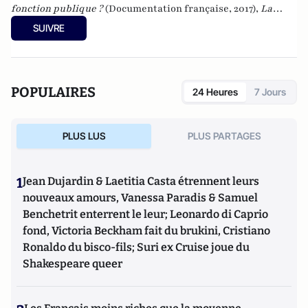
fonction publique ?
(Documentation française, 2017),
La
démocratie représentative est-elle en crise ?
SUIVRE
(Documentation française, 2018) et
Le paradoxe du
macronisme
(Les Presses de Sciences po, 2018) et
La matière
noire de la démocratie
(Les Presses de Sciences Po, 2019),
"
Quel avenir pour les maires ?
" à la Documentation française
POPULAIRES
24 Heures
7 Jours
(2020). Il a publié en 2022
Les raisons de la défiance
aux
Presses de Sciences Po. Il a également publié en 2022
La
vraie victoire du RN
aux Presses de Sciences Po. En 2024, il a
PLUS LUS
PLUS PARTAGES
publié
Les racines sociales de la violence politique
aux
éditions de l'Aube.
1
Jean Dujardin & Laetitia Casta étrennent leurs
nouveaux amours, Vanessa Paradis & Samuel
Benchetrit enterrent le leur; Leonardo di Caprio
fond, Victoria Beckham fait du brukini, Cristiano
Ronaldo du bisco-fils; Suri ex Cruise joue du
Shakespeare queer