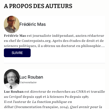
A PROPOS DES AUTEURS
Frédéric Mas
Frédéric Mas
est journaliste indépendant, ancien rédacteur
en chef de Contrepoints.org. Après des études de droit et de
sciences politiques, il a obtenu un doctorat en philosophie
politique (Sorbonne-Universités).
SUIVRE
Luc Rouban
Universitaire
Luc Rouban
est directeur de recherches au CNRS et travaille
au Cevipof depuis 1996 et à Sciences Po depuis 1987.
Il est l'auteur de
La fonction publique en
débat
(Documentation française, 2014),
Quel avenir pour la