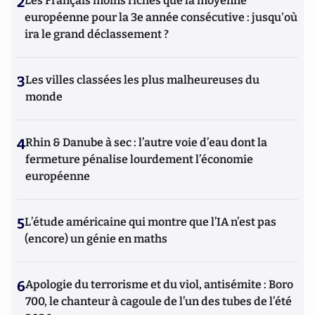
2
Les Français moins riches que la moyenne
européenne pour la 3e année consécutive : jusqu'où
ira le grand déclassement ?
3
Les villes classées les plus malheureuses du
monde
4
Rhin & Danube à sec : l’autre voie d’eau dont la
fermeture pénalise lourdement l’économie
européenne
5
L’étude américaine qui montre que l’IA n’est pas
(encore) un génie en maths
6
Apologie du terrorisme et du viol, antisémite : Boro
700, le chanteur à cagoule de l’un des tubes de l’été