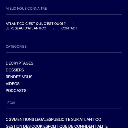
MIEUX NOUS CONNAITRE
ATLANTICO C'EST QUI, C'EST QUOI ?
/
LE RESEAU D'ATLANTICO
/
CONTACT
CATEGORIES
DECRYPTAGES
DOSSIERS
RENDEZ-VOUS
VIDEOS
PODCASTS
LEGAL
CGV
MENTIONS LEGALES
PUBLICITE SUR ATLANTICO
GESTION DES COOKIES
POLITIQUE DE CONFIDENTIALITE