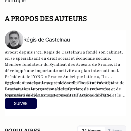
Politique
A PROPOS DES AUTEURS
Régis de Castelnau
Avocat depuis 1972, Régis de Castelnau a fondé son cabinet,
en se spécialisant en droit social et économie sociale.
Membre fondateur du Syndicat des Avocats de France, il a
développé une importante activité au plan international.
Président de l’ONG « France Amérique latine », Il a
également occupé le poste de Secrétaire Général Adjoint de
Régis de Castelnau est président de l’Institut Droit et
l’Association Internationale des Juristes Démocrates,
Gestion Locale organisme de réflexion, de recherche et de
organisation ayant statut consultatif auprès de l’ONU.
formation dédié aux rapports entre l’Action Publique et le
Droit.
SUIVRE
POPULAIRES
24 Heures
7 Jours