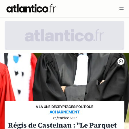
A LA UNE
›
DÉCRYPTAGES
›
POLITIQUE
ACHARNEMENT
17 janvier 2021
Régis de Castelnau : "Le Parquet