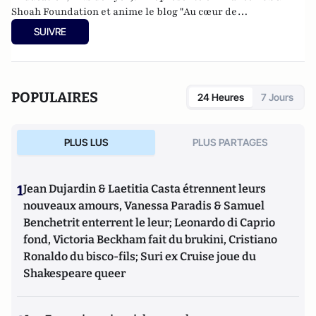
Shoah Foundation et anime le blog "
Au cœur de
l'antiracisme
".
SUIVRE
POPULAIRES
24 Heures
7 Jours
PLUS LUS
PLUS PARTAGES
1
Jean Dujardin & Laetitia Casta étrennent leurs
nouveaux amours, Vanessa Paradis & Samuel
Benchetrit enterrent le leur; Leonardo di Caprio
fond, Victoria Beckham fait du brukini, Cristiano
Ronaldo du bisco-fils; Suri ex Cruise joue du
Shakespeare queer