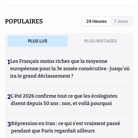
populismes
(Cerf 2019) et
Le dictionnaire du progressisme
(Seuil 2022). Christophe Boutin est membre de la Fondation
du Pont-Neuf.
POPULAIRES
24 Heures
7 Jours
PLUS LUS
PLUS PARTAGES
1
Les Français moins riches que la moyenne
européenne pour la 3e année consécutive : jusqu'où
ira le grand déclassement ?
2
L’été 2026 confirme tout ce que les écologistes
disent depuis 50 ans : non, et voilà pourquoi
3
Répression en Iran : ce qui s'est vraiment passé
pendant que Paris regardait ailleurs