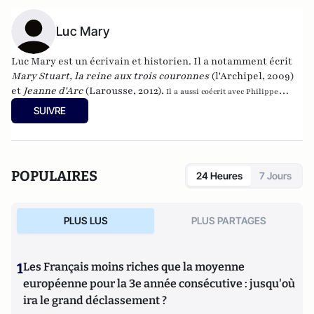
Luc Mary
Luc Mary est un écrivain et historien. Il a notamment écrit
Mary Stuart, la reine aux trois couronnes
(l'Archipel, 2009
)
et
Jeanne d'Arc
(Larousse, 2012).
Il a aussi coécrit avec Philippe
Valode
Et si... Napoléon avait triomphé à Waterloo ?
L'histoire de France revue
SUIVRE
et corrigée en 40 uchronies
(Editions de l'Opportun, juin 2011)
.
Il est l'auteur
de 20 livres et de plus d'une centaine d'articles. Il rédige régulièrement des
textes pour la revue Actualité de l’histoire, une rubrique mensuelle consacrée
aux uchronies.
POPULAIRES
24 Heures
7 Jours
PLUS LUS
PLUS PARTAGES
1
Les Français moins riches que la moyenne
européenne pour la 3e année consécutive : jusqu'où
ira le grand déclassement ?