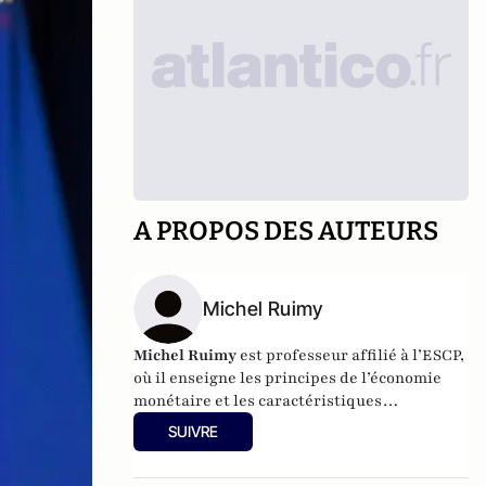
A PROPOS DES AUTEURS
Michel Ruimy
Michel Ruimy
est professeur affilié à l’ESCP,
où il enseigne les principes de l’économie
monétaire et les caractéristiques
fondamentales des marchés de capitaux.
SUIVRE