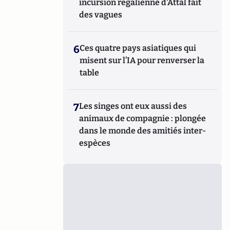
incursion régalienne d'Attal fait
des vagues
6
Ces quatre pays asiatiques qui
misent sur l’IA pour renverser la
table
7
Les singes ont eux aussi des
animaux de compagnie : plongée
dans le monde des amitiés inter-
espèces