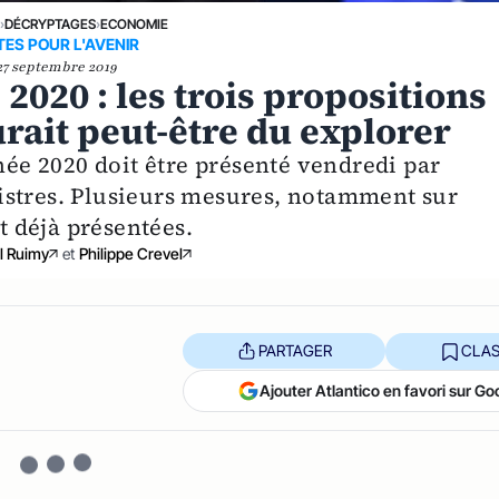
E
›
DÉCRYPTAGES
›
ECONOMIE
TES POUR L'AVENIR
27 septembre 2019
 2020 : les trois propositions
rait peut-être du explorer
nnée 2020 doit être présenté vendredi par
istres. Plusieurs mesures, notamment sur
et déjà présentées.
l Ruimy
et
Philippe Crevel
PARTAGER
CLAS
Ajouter Atlantico en favori sur Go