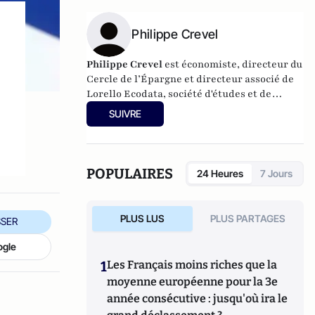
Philippe Crevel
Philippe Crevel
est économiste, directeur du
Cercle de l’Épargne et directeur associé de
Lorello Ecodata
, société d'études et de
conseils en stratégies économiques.
SUIVRE
POPULAIRES
24 Heures
7 Jours
PLUS LUS
PLUS PARTAGES
SER
ogle
1
Les Français moins riches que la
moyenne européenne pour la 3e
année consécutive : jusqu'où ira le