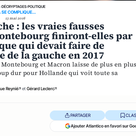
E
›
DÉCRYPTAGES
›
POLITIQUE
 SE COMPLIQUE...
13 mai 2016
he : les vraies fausses
ntebourg finiront-elles par
que qui devait faire de
e de la gauche en 2017
 Montebourg et Macron laisse de plus en plu
oup dur pour Hollande qui voit toute sa
ue Reynié
et
Gérard Leclerc
PARTAGER
CLAS
Ajouter Atlantico en favori sur Go