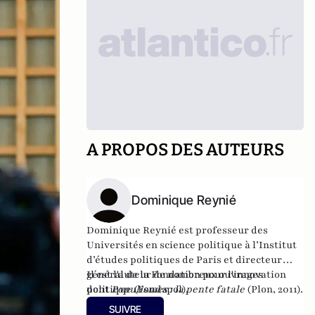
A PROPOS DES AUTEURS
Dominique Reynié
Dominique Reynié est professeur des
Universités en science politique à l’Institut
d’études politiques de Paris et directeur
général de la Fondation pour l'innovation
Il est l'auteur de nombreux ouvrages
politique (
dont
Populismes : la pente fatale
Fondapol
).
(Plon, 2011).
SUIVRE