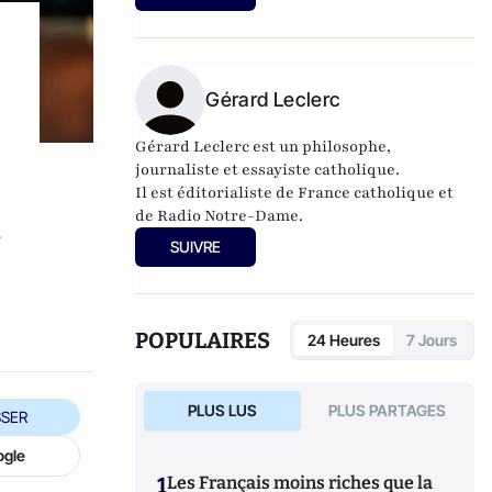
Gérard Leclerc
Gérard Leclerc est un philosophe,
journaliste et essayiste catholique.
Il est éditorialiste de
France catholique
et
de
Radio Notre-Dame
.
s
Il est l'auteur de l'
Abécédaire du temps
SUIVRE
présent (chroniques de la modernité
ambiante)
, (L'œuvre éditions, 2011).
POPULAIRES
24 Heures
7 Jours
PLUS LUS
PLUS PARTAGES
SER
ogle
1
Les Français moins riches que la